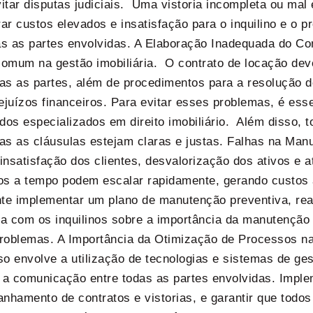
itar disputas judiciais. Uma vistoria incompleta ou ma
ar custos elevados e insatisfação para o inquilino e o pr
as as partes envolvidas. A Elaboração Inadequada do C
omum na gestão imobiliária. O contrato de locação deve
as as partes, além de procedimentos para a resolução d
ejuízos financeiros. Para evitar esses problemas, é ess
dos especializados em direito imobiliário. Além disso, 
das as cláusulas estejam claras e justas. Falhas na 
satisfação dos clientes, desvalorização dos ativos e a
s a tempo podem escalar rapidamente, gerando custos adi
tante implementar um plano de manutenção preventiva, r
ra com os inquilinos sobre a importância da manutençã
problemas. A Importância da Otimização de Processos n
sso envolve a utilização de tecnologias e sistemas de g
ar a comunicação entre todas as partes envolvidas. Impl
anhamento de contratos e vistorias, e garantir que todo