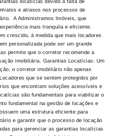
antias locatícias devido à falta de
ontratos e atrasos nos processos de
tário. A Administramos Imóveis, que
periência mais tranquila e eficiente.
tem crescido, à medida que mais locadores
gem personalizada pode ser um grande
cias permite que o corretor recomende a
sação imobiliária. Garantias Locatícias: Um
ção, o corretor imobiliário não apenas
. Locadores que se sentem protegidos por
ários que encontram soluções acessíveis e
atícias são fundamentais para viabilizar o
to fundamental na gestão de locações e
possuem uma estrutura eficiente para
tário e garantir que o processo de locação
das para gerenciar as garantias locatícias