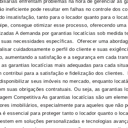
iliárias enfrentam problemas na hora de gerenciar as gar
o ineficiente pode resultar em falhas no controle dos c
o insatisfação, tanto para o locador quanto para o loca
ipe, consegue otimizar esse processo, oferecendo uma ex
izadas A demanda por garantias locatícias sob medida 
 suas necessidades específicas. Oferecer uma aborda
nalisar cuidadosamente o perfil do cliente e suas exigên
ão, aumentando a satisfação e a segurança em cada tran
r as garantias locatícias mais adequadas para cada situa
 contribui para a satisfação e fidelização dos clientes
disponibilizar seus imóveis no mercado, enquanto locat
 suas obrigações contratuais. Ou seja, as garantias loc
gem Competitiva As garantias locatícias são um elemen
ores imobiliários, especialmente para aqueles que não 
 é essencial para proteger tanto o locador quanto o loca
vestem em soluções personalizadas e tecnologias avança