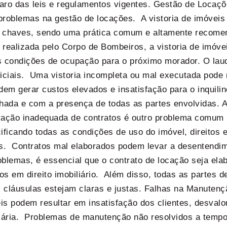
aro das leis e regulamentos vigentes. Gestão de Locaçõ
 problemas na gestão de locações. A vistoria de imóvei
 chaves, sendo uma prática comum e altamente recome
realizada pelo Corpo de Bombeiros, a vistoria de imóvei
as condições de ocupação para o próximo morador. O lau
udiciais. Uma vistoria incompleta ou mal executada pode
odem gerar custos elevados e insatisfação para o inquilin
alhada e com a presença de todas as partes envolvidas.
ação inadequada de contratos é outro problema comum n
ificando todas as condições de uso do imóvel, direitos
s. Contratos mal elaborados podem levar a desentendime
roblemas, é essencial que o contrato de locação seja ela
s em direito imobiliário. Além disso, todas as partes 
as cláusulas estejam claras e justas. Falhas na Manut
 podem resultar em insatisfação dos clientes, desvalor
liária. Problemas de manutenção não resolvidos a temp