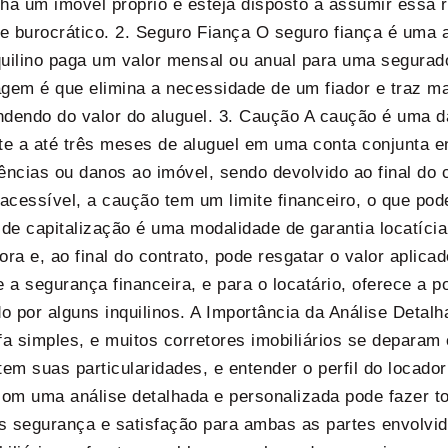
enha um imóvel próprio e esteja disposto a assumir essa
 burocrático. 2. Seguro Fiança O seguro fiança é uma a
uilino paga um valor mensal ou anual para uma segurado
agem é que elimina a necessidade de um fiador e traz ma
endendo do valor do aluguel. 3. Caução A caução é uma d
te a até três meses de aluguel em uma conta conjunta en
lências ou danos ao imóvel, sendo devolvido ao final do 
essível, a caução tem um limite financeiro, o que pode 
lo de capitalização é uma modalidade de garantia locatí
ra e, ao final do contrato, pode resgatar o valor aplica
a segurança financeira, e para o locatário, oferece a po
do por alguns inquilinos. A Importância da Análise Deta
fa simples, e muitos corretores imobiliários se deparam
em suas particularidades, e entender o perfil do locador
com uma análise detalhada e personalizada pode fazer to
s segurança e satisfação para ambas as partes envolvid